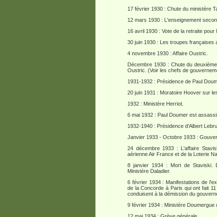
17 février 1930 : Chute du ministère Ta
12 mars 1930 : L'enseignement seconda
16 avril 1930 : Vote de la retraite pour
30 juin 1930 : Les troupes françaises 
4 novembre 1930 : Affaire Oustric.
Décembre 1930 : Chute du deuxième ca
Oustric. (Voir les chefs de gouvernem
1931-1932 : Présidence de Paul Doum
20 juin 1931 : Moratoire Hoover sur le
1932 : Ministère Herriot.
6 mai 1932 : Paul Doumer est assassin
1932-1940 : Présidence d'Albert Lebru
Janvier 1933 - Octobre 1933 : Gouver
24 décembre 1933 : L'affaire Stavis
aérienne Air France et de la Loterie Na
8 janvier 1934 : Mort de Staviski.
Ministère Daladier.
6 février 1934 : Manifestations de l'
de la Concorde à Paris qui ont fait 1
conduisent à la démission du gouvern
9 février 1934 : Ministère Doumergue 
12 mai 1934 : Grève générale.