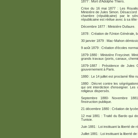
1877 : Mort d'Adolphe Thiers.
Crise du 16 mai 1877 : Les Royalist
Ministère de Jules Simon. Désaccord 
chambre (républicaine) par le sén
républicaine est réélue avec à sa têt
Décembre 1877 : Ministère Dufaure.
1878 : Création de l'Union Générale, 
30 janvier 1879 : Mac-Mahon démissi
9 août 1879 : Création d'écoles normal
1879-1880 : Ministère Freycinet. Minis
grands travaux (ports, canaux, chemin
1879-1887 : Présidence de Jules 
gouvernement à Paris.
1880 : Le 14 juillet est proclamé fête n
1880 : Décret contre les ségrégations
qui ont interdiction d'enseigner. Les
religieux dispersés.
Septembre 1880- Novembre 1881 :
l'instruction publique.
21 décembre 1880 : Création de lycées
12 mai 1881 : Traité du Bardo qui do
Tunisie.
Juin 1881 : Loi instituant la liberté de 
Juillet 1881 : Loi instituant la liberté de