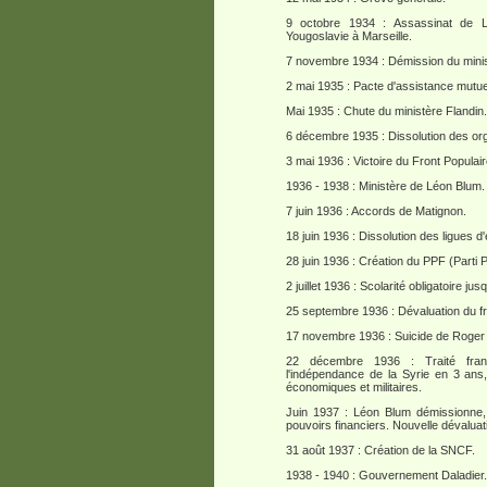
9 octobre 1934 : Assassinat de L
Yougoslavie à Marseille.
7 novembre 1934 : Démission du minis
2 mai 1935 : Pacte d'assistance mutuel
Mai 1935 : Chute du ministère Flandin.
6 décembre 1935 : Dissolution des orga
3 mai 1936 : Victoire du Front Populair
1936 - 1938 : Ministère de Léon Blum.
7 juin 1936 : Accords de Matignon.
18 juin 1936 : Dissolution des ligues d
28 juin 1936 : Création du PPF (Parti 
2 juillet 1936 : Scolarité obligatoire ju
25 septembre 1936 : Dévaluation du f
17 novembre 1936 : Suicide de Roger Sa
22 décembre 1936 : Traité franc
l'indépendance de la Syrie en 3 ans
économiques et militaires.
Juin 1937 : Léon Blum démissionne, 
pouvoirs financiers. Nouvelle dévaluat
31 août 1937 : Création de la SNCF.
1938 - 1940 : Gouvernement Daladier.