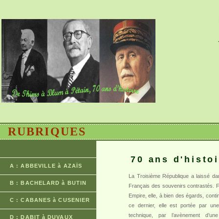
RUBRIQUES
70 ans d'histo
A : ABBEVILLE à AZAÏS
La Troisième République a laissé dan
B : BACHELARD à BUTIN
Français des souvenirs contrastés. 
Empire, elle, à bien des égards, cont
C : CABANES à CUSENIER
ce dernier, elle est portée par un
technique, par l’avènement d’une c
D : DABIT à DUVAUX