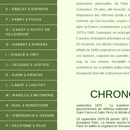
expositions universelles de Paris 
E : EBELOT à EXPRESS
croissance. De plus, elle ésuscite, p
l’importance des réformes qu’elle a m
F : FABRY à FUCHS
hommes qui l’ont incarnée, respect et
dans la France contemporaine a eu la
G : GADOT à GUYOT DE
1875 à 1940. Cependant, on inclut gén
VILLENEUVE
5 années d’hésitation précédant ce ré
En revanche, ses débuts chaotiques (
H : HABERT à HYMANS
défaite de 1940) engendrent un sentime
I : IGNACE A IVRY
ces facteurs, s’ajoutent les querelles
long de son histoire, l’instabilité
J : JACQUES à JUSTICE
avènement, les scandales politico-financ
l’incapacité dont elle a fait preuve fa
K : KAHN à KRAUSS
L : LABAT à LYAUTEY
CHRON
M : MABILLE à MUTINERIE
N : NAIL à NUNGESSER
septembre 1870 : La troisième
gouvernement de défense nationale 
Jules Favre et Jules Ferry et décide d
O : OBERKIRCH à OZENNE
19 septembre 1870-28 janvier 1871 
assiègent Paris. La famine touche l
P : PACIFISME à PUJO
Paris en ballon et organise la résistan