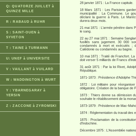
28 janvier 1871 : La France capitule.
Q: QUATORZE JUILLET à
18 Mars 1871 : Les Parisiens garden
QUINZE MILLE
municipalité : La Commune. Le gouv
déclare la guerre à Paris. Le Maréc
durera deux mois.
R : RABAUD à RUHR
21 mai 1871 : L'armée pénétre dans Pa
le sang.
S : SAINT-OUEN à
SYVETON
22 au 27 mai 1871 : Semaine Sanglan
fusillés sans jugement. 30 000 son
condamnés à mort et exécutés ; d'
T : TAINE à TURMANN
Calédonie ou condamnés au bagne.
10 mai 1871 : Traité de Francfort. La 
U: UNEF à UNIVERSITE
doit verser 5 milliards de Francs d'in
31 août 1871 : Par la loi Rivet, Ado
V : VAILLANT à VUILARD
République.
1871-1873 : Présidence d'Adolphe Thi
W : WADDINGTON à WURT
1872 : Loi militaire pour réorganiser
obligatoire. Création de la banque de 
Y : YBARNEGARAY à
YERSIN
1873 : Thiers donne sa démission du 
souhaite le rétablissement de la monar
Z : ZACCONE à ZYROMSKI
1873-1879 : Présidence de Mac-Maho
1874 : Réglementation du travail des 
1875 : Proclamation de la constitutio
d'Indochine.
Décembre 1875 : L'Assemblée nationa