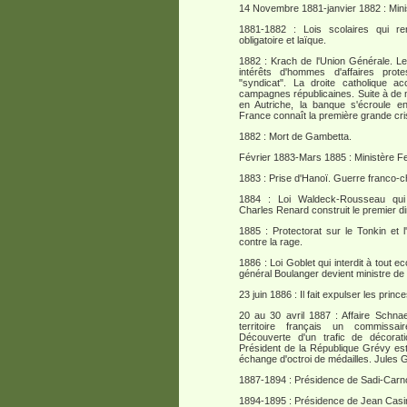
14 Novembre 1881-janvier 1882 : Min
1881-1882 : Lois scolaires qui rend
obligatoire et laïque.
1882 : Krach de l'Union Générale. Le
intérêts d'hommes d'affaires prot
"syndicat". La droite catholique a
campagnes républicaines. Suite à de
en Autriche, la banque s'écroule e
France connaît la première grande cris
1882 : Mort de Gambetta.
Février 1883-Mars 1885 : Ministère Fe
1883 : Prise d'Hanoï. Guerre franco-c
1884 : Loi Waldeck-Rousseau qui a
Charles Renard construit le premier d
1885 : Protectorat sur le Tonkin et
contre la rage.
1886 : Loi Goblet qui interdit à tout e
général Boulanger devient ministre de 
23 juin 1886 : Il fait expulser les pri
20 au 30 avril 1887 : Affaire Schnae
territoire français un commissai
Découverte d'un trafic de décorat
Président de la République Grévy est 
échange d'octroi de médailles. Jules
1887-1894 : Présidence de Sadi-Carno
1894-1895 : Présidence de Jean Casim