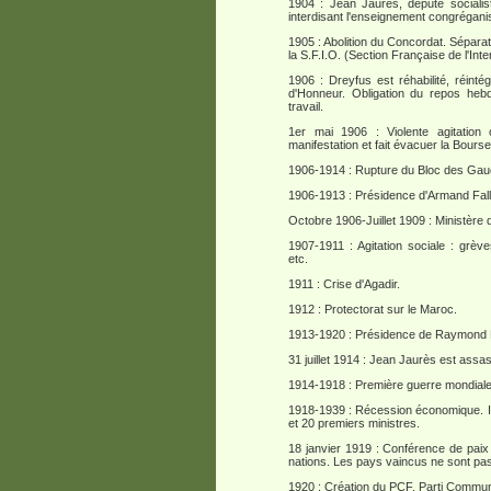
1904 : Jean Jaurès, député socialist
interdisant l'enseignement congrégani
1905 : Abolition du Concordat. Séparati
la S.F.I.O. (Section Française de l'Inte
1906 : Dreyfus est réhabilité, réinté
d'Honneur. Obligation du repos heb
travail.
1er mai 1906 : Violente agitation 
manifestation et fait évacuer la Bourse
1906-1914 : Rupture du Bloc des Gau
1906-1913 : Présidence d'Armand Fall
Octobre 1906-Juillet 1909 : Ministère
1907-1911 : Agitation sociale : grèv
etc.
1911 : Crise d'Agadir.
1912 : Protectorat sur le Maroc.
1913-1920 : Présidence de Raymond 
31 juillet 1914 : Jean Jaurès est assa
1914-1918 : Première guerre mondiale.
1918-1939 : Récession économique. In
et 20 premiers ministres.
18 janvier 1919 : Conférence de paix
nations. Les pays vaincus ne sont pa
1920 : Création du PCF, Parti Commun