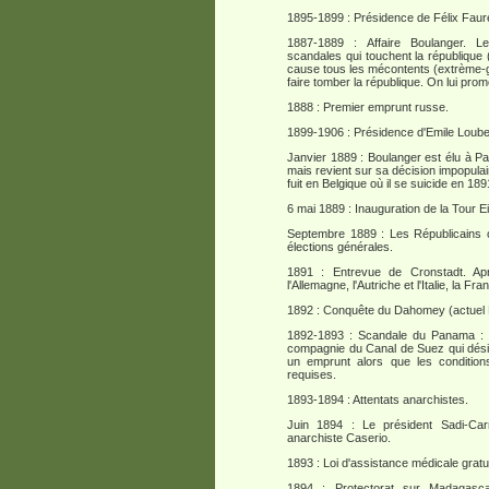
1895-1899 : Présidence de Félix Faur
1887-1889 : Affaire Boulanger. Le
scandales qui touchent la république
cause tous les mécontents (extrème-ga
faire tomber la république. On lui prom
1888 : Premier emprunt russe.
1899-1906 : Présidence d'Emile Loube
Janvier 1889 : Boulanger est élu à Pa
mais revient sur sa décision impopula
fuit en Belgique où il se suicide en 189
6 mai 1889 : Inauguration de la Tour Eif
Septembre 1889 : Les Républicains o
élections générales.
1891 : Entrevue de Cronstadt. Aprè
l'Allemagne, l'Autriche et l'Italie, la 
1892 : Conquête du Dahomey (actuel 
1892-1893 : Scandale du Panama : 
compagnie du Canal de Suez qui désira
un emprunt alors que les condition
requises.
1893-1894 : Attentats anarchistes.
Juin 1894 : Le président Sadi-Ca
anarchiste Caserio.
1893 : Loi d'assistance médicale gratu
1894 : Protectorat sur Madagasca