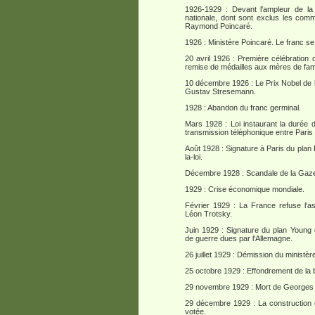
1926-1929 : Devant l'ampleur de la 
nationale, dont sont exclus les comm
Raymond Poincaré.
1926 : Ministère Poincaré. Le franc se 
20 avril 1926 : Première célébration 
remise de médailles aux mères de famil
10 décembre 1926 : Le Prix Nobel de la
Gustav Stresemann.
1928 : Abandon du franc germinal.
Mars 1928 : Loi instaurant la durée d
transmission téléphonique entre Paris
Août 1928 : Signature à Paris du plan 
la-loi.
Décembre 1928 : Scandale de la Gaze
1929 : Crise économique mondiale.
Février 1929 : La France refuse l'asi
Léon Trotsky.
Juin 1929 : Signature du plan Young q
de guerre dues par l'Allemagne.
26 juillet 1929 : Démission du ministèr
25 octobre 1929 : Effondrement de la
29 novembre 1929 : Mort de Georges
29 décembre 1929 : La construction d'
votée.