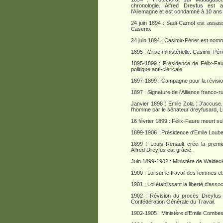
chronologie. Alfred Dreyfus est 
l'Allemagne et est condamné à 10 ans 
24 juin 1894 : Sadi-Carnot est assass
Caserio.
24 juin 1894 : Casimir-Périer est nom
1895 : Crise ministérielle. Casimir-Pé
1895-1899 : Présidence de Félix-F
politique anti-cléricale.
1897-1899 : Campagne pour la révisio
1897 : Signature de l'Alliance franco-r
Janvier 1898 : Emile Zola : J'accuse
l'homme par le sénateur dreyfusard, L
16 février 1899 : Félix-Faure meurt su
1899-1906 : Présidence d'Emile Loube
1899 : Louis Renault crée la premie
Alfred Dreyfus est grâcié.
Juin 1899-1902 : Ministère de Walde
1900 : Loi sur le travail des femmes et
1901 : Loi établissant la liberté d'ass
1902 : Révision du procès Dreyfus 
Confédération Générale du Travail.
1902-1905 : Ministère d'Emile Combes